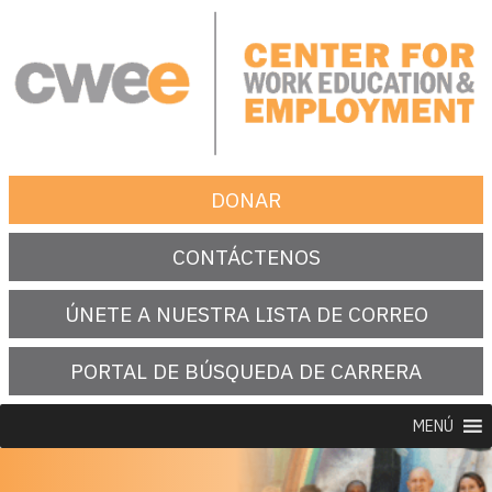
saltar
al
contenido
Centro de Educación para el Trabajo y el Empleo
DONAR
CONTÁCTENOS
ÚNETE A NUESTRA LISTA DE CORREO
PORTAL DE BÚSQUEDA DE CARRERA
MENÚ
BUSCAR: